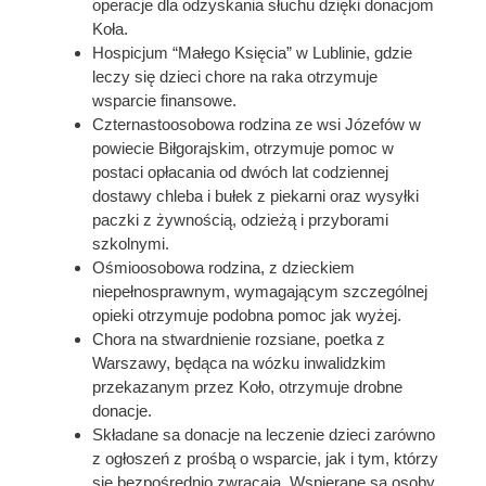
operacje dla odzyskania słuchu dzięki donacjom
Koła.
Hospicjum “Małego Księcia” w Lublinie, gdzie
leczy się dzieci chore na raka otrzymuje
wsparcie finansowe.
Czternastoosobowa rodzina ze wsi Józefów w
powiecie Biłgorajskim, otrzymuje pomoc w
postaci opłacania od dwóch lat codziennej
dostawy chleba i bułek z piekarni oraz wysyłki
paczki z żywnością, odzieżą i przyborami
szkolnymi.
Ośmioosobowa rodzina, z dzieckiem
niepełnosprawnym, wymagającym szczególnej
opieki otrzymuje podobna pomoc jak wyżej.
Chora na stwardnienie rozsiane, poetka z
Warszawy, będąca na wózku inwalidzkim
przekazanym przez Koło, otrzymuje drobne
donacje.
Składane sa donacje na leczenie dzieci zarówno
z ogłoszeń z prośbą o wsparcie, jak i tym, którzy
się bezpośrednio zwracają. Wspierane są osoby,