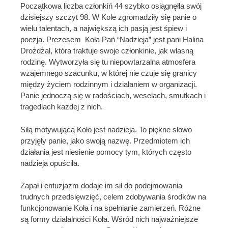
Początkowa liczba członkiń 44 szybko osiągnęłla swój
dzisiejszy szczyt 98. W Kole zgromadziły się panie o
wielu talentach, a największą ich pasją jest śpiew i
poezja. Prezesem Koła Pań “Nadzieja” jest pani Halina
Drożdżal, która traktuje swoje członkinie, jak własną
rodzinę. Wytworzyła się tu niepowtarzalna atmosfera
wzajemnego szacunku, w której nie czuje się granicy
między życiem rodzinnym i działaniem w organizacji.
Panie jednoczą się w radościach, weselach, smutkach i
tragediach każdej z nich.
Siłą motywującą Koło jest nadzieja. To piękne słowo
przyjęły panie, jako swoją nazwę. Przedmiotem ich
działania jest niesienie pomocy tym, których często
nadzieja opuściła.
Zapał i entuzjazm dodaje im sił do podejmowania
trudnych przedsięwzięć, celem zdobywania środków na
funkcjonowanie Koła i na spełnianie zamierzeń. Różne
są formy działalności Koła. Wśród nich najważniejsze