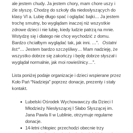
ale jestem chudy. Ja jestem chory, mam chore uszy i
żle słyszę. Chodzę do szkoły dla niedosłyszących do
klasy VI a. Lubię długo spać i oglądać bajki… Ja jestem
trochę smutny, bo wyglądam inaczej niż wszystkie
zdrowe dzieci i nie lubię, kiedy ludzie patrzą na mnie.
Wstydzę się i dlatego nie chcę wychodzić z domu.
Bardzo chciałbym wyglądać tak, jak inni. …”.
Ostatni
list:
“… Jestem bardzo szczęśliwy… Mam nadzieję, że
wszystko dobrze się zakończy i będę dobrze słyszał i
wyglądał normalnie, jak moi rowieślnicy…”.
Lista poniżej podaje organizacje i dzieci wspierane przez
Koło Pań “Nadzieja” poprzez donacje, prezenty i stały
kontakt.
Lubelski Ośrodek Wychowawczy dla Dzieci I
Młodzieży Niesłyszącej I Słabo Słyszącej im.
Jana Pawla II w Lublinie, otrzymuje regularne
donacje.
14-letni chłopiec przechodzi obecnie trzy