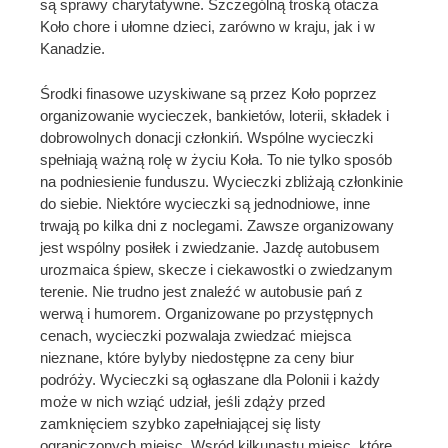
są sprawy charytatywne. Szczególną troską otacza
Koło chore i ułomne dzieci, zarówno w kraju, jak i w
Kanadzie.
Środki finasowe uzyskiwane są przez Koło poprzez
organizowanie wycieczek, bankietów, loterii, składek i
dobrowolnych donacji członkiń. Wspólne wycieczki
spełniają ważną rolę w życiu Koła. To nie tylko sposób
na podniesienie funduszu. Wycieczki zbliżają członkinie
do siebie. Niektóre wycieczki są jednodniowe, inne
trwają po kilka dni z noclegami. Zawsze organizowany
jest wspólny posiłek i zwiedzanie. Jazdę autobusem
urozmaica śpiew, skecze i ciekawostki o zwiedzanym
terenie. Nie trudno jest znaleźć w autobusie pań z
werwą i humorem. Organizowane po przystępnych
cenach, wycieczki pozwalaja zwiedzać miejsca
nieznane, które bylyby niedostępne za ceny biur
podróży. Wycieczki są ogłaszane dla Polonii i każdy
może w nich wziąć udział, jeśli zdąży przed
zamknięciem szybko zapełniającej się listy
ograniczonych miejsc. Wsród kilkunastu miejsc, które