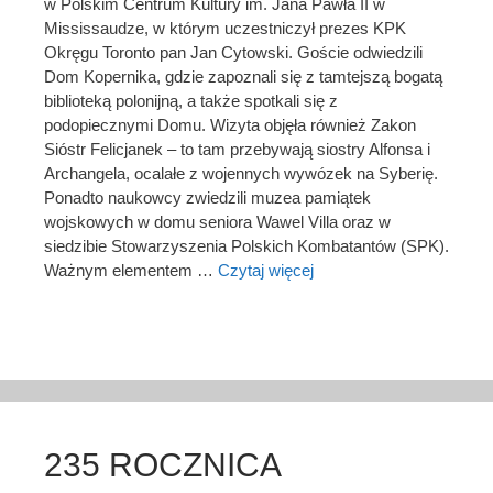
w Polskim Centrum Kultury im. Jana Pawła II w
Mississaudze, w którym uczestniczył prezes KPK
Okręgu Toronto pan Jan Cytowski. Goście odwiedzili
Dom Kopernika, gdzie zapoznali się z tamtejszą bogatą
biblioteką polonijną, a także spotkali się z
podopiecznymi Domu. Wizyta objęła również Zakon
Sióstr Felicjanek – to tam przebywają siostry Alfonsa i
Archangela, ocalałe z wojennych wywózek na Syberię.
Ponadto naukowcy zwiedzili muzea pamiątek
wojskowych w domu seniora Wawel Villa oraz w
siedzibie Stowarzyszenia Polskich Kombatantów (SPK).
Ważnym elementem …
Czytaj więcej
235 ROCZNICA