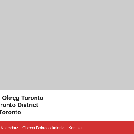
- Okręg Toronto
ronto District
Toronto
Kalendarz
Obrona Dobrego Imienia
Kontakt