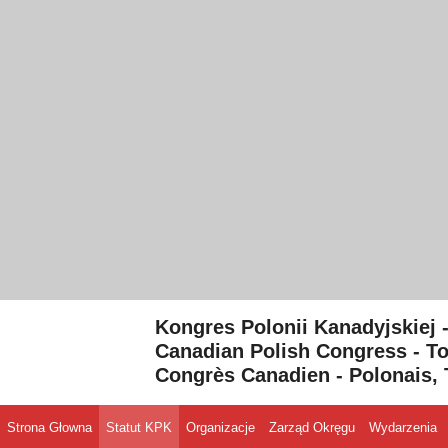
Skip to content
Kongres Polonii Kanadyjskiej 
Canadian Polish Congress - To
Congrès Canadien - Polonais, 
Strona Głowna
Statut KPK
Organizacje
Zarząd Okręgu
Wydarzenia