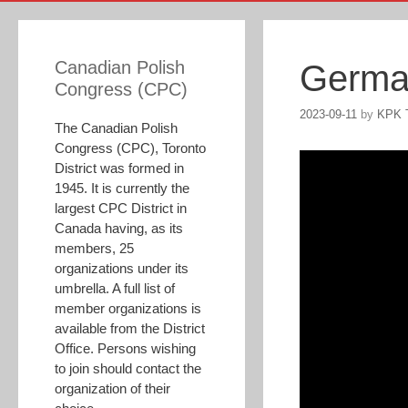
Canadian Polish
Germa
Congress (CPC)
2023-09-11
by
KPK T
The Canadian Polish
Congress (CPC), Toronto
District was formed in
1945. It is currently the
largest CPC District in
Canada having, as its
members, 25
organizations under its
umbrella. A full list of
member organizations is
available from the District
Office. Persons wishing
to join should contact the
organization of their