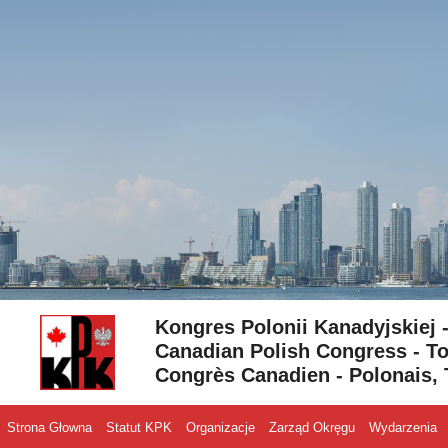
Skip to content
Kongres Polonii Kanadyjskiej 
Canadian Polish Congress - To
Congrès Canadien - Polonais, 
Strona Głowna
Statut KPK
Organizacje
Zarząd Okręgu
Wydarzenia