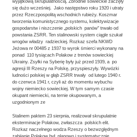
wyjątkową skrupulatnością. Zbrodnie sowieckie zaczęły
się dużo wcześniej. Jako następstwo roku 1920 i utraty
przez Rzeczpospolitą wschodnich rubieży. Koszmar
tworzenia komunistycznego systemu, kolektywizacje
gospodarstw i niszczenie „polskich panów” trwało od
powstania ZSRR. Ten stalinowski system ciągle szukał
wrogów władzy radzieckiej. Rozkaz szefa NKWD
Jeżowa nr 00485 z 1937 to wyrok śmierci wykonany na
ponad 110 tysiącach Polakow z trenów sowieckiej
Ukrainy. Zsyłki na Syberię były już przed 1939, a po
agresji III Rzeszy na Polskę, przyspieszyły. Wywózki
ludności polskiej w głąb ZSRR trwały od lutego 1940 r.
do czerwca 1941 r, czyli aż do momentu wybuchu
wojny niemiecko sowieckiej. W tym samym czasie
okupant niemiecki, na ternie okupowanym, a
uzgodnionym ze
Stalinem paktem 23 sierpnia, realizował skrupulatnie
eksterminacje Polakow, zwłaszcza polskich elit.
Rozkaz naczelnego wodza Rzeszy o bezwzględnym
zabijanie Polakow był planowo i systematycznie