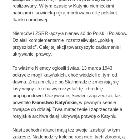
realizowany. W tym czasie w Katyniu niemieckimi
nabojami i sowiecką ręką mordowano elitę polskiej
tkanki narodowej.
Niemców i ZSRR łączyła nienawiść do Polski i Polakow.
Działali komplementarnie rozstrzeliwując „polską
przyszłość”. Całej tej akcji towarzyszyło zakłamanie i
ukrywanie prawdy.
To właśnie Niemcy ogłosili światu 13 marca 1943
odkrycie mogił katyńskich, choć wiedzieli o tym od
dawna. Zrozumieli, że po Stalingradzie zmieniają się
losy wojny i trzeba wykorzystać tę zbrodnię
propagandowo. Oczywiście, Sowieci zaprzeczali, tak
powstało
Kłamstwo Katyńskie,
w pewnym sensie
trwające do dzisiaj. Trwa mataczenie i zaprzeczanie a
rosyjskie archiwa dalej ukrywają prawdę o Katyniu.
Nasi zachodni alianci mają też swoje „zasługi” w tym
zakresie. Nadchodziły kolejne rocznice tych zbrodni, a