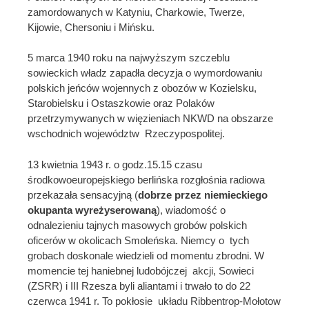
zamordowanych w Katyniu, Charkowie, Twerze,
Kijowie, Chersoniu i Mińsku.
5 marca 1940 roku na najwyższym szczeblu
sowieckich władz zapadła decyzja o wymordowaniu
polskich jeńców wojennych z obozów w Kozielsku,
Starobielsku i Ostaszkowie oraz Polaków
przetrzymywanych w więzieniach NKWD na obszarze
wschodnich województw Rzeczypospolitej.
13 kwietnia 1943 r. o godz.15.15 czasu
środkowoeuropejskiego berlińska rozgłośnia radiowa
przekazała sensacyjną (
dobrze przez niemieckiego
okupanta wyreżyserowaną
), wiadomość o
odnalezieniu tajnych masowych grobów polskich
oficerów w okolicach Smoleńska. Niemcy o tych
grobach doskonale wiedzieli od momentu zbrodni. W
momencie tej haniebnej ludobójczej akcji, Sowieci
(ZSRR) i III Rzesza byli aliantami i trwało to do 22
czerwca 1941 r. To pokłosie układu Ribbentrop-Mołotow