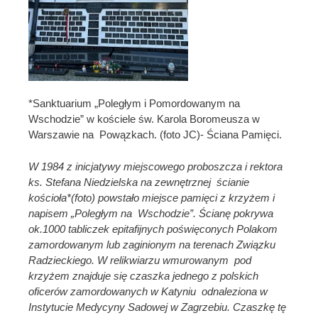
*Sanktuarium „Poległym i Pomordowanym na
Wschodzie” w kościele św. Karola Boromeusza w
Warszawie na Powązkach. (foto JC)- Ściana Pamięci.
W 1984 z inicjatywy miejscowego proboszcza i rektora
ks. Stefana Niedzielska na zewnętrznej ścianie
kościoła*(foto) powstało miejsce pamięci z krzyżem i
napisem „Poległym na Wschodzie”. Ścianę pokrywa
ok.1000 tabliczek epitafijnych poświęconych Polakom
zamordowanym lub zaginionym na terenach Związku
Radzieckiego. W relikwiarzu wmurowanym pod
krzyżem znajduje się czaszka jednego z polskich
oficerów zamordowanych w Katyniu odnaleziona w
Instytucie Medycyny Sadowej w Zagrzebiu. Czaszkę tę