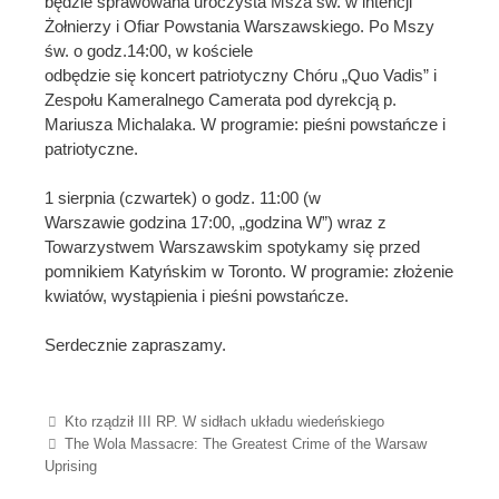
będzie sprawowana uroczysta Msza św. w intencji
Żołnierzy i Ofiar Powstania Warszawskiego. Po Mszy
św. o godz.14:00, w kościele
odbędzie się koncert patriotyczny Chóru „Quo Vadis” i
Zespołu Kameralnego Camerata pod dyrekcją p.
Mariusza Michalaka. W programie: pieśni powstańcze i
patriotyczne.
1 sierpnia (czwartek) o godz. 11:00 (w
Warszawie godzina 17:00, „godzina W”) wraz z
Towarzystwem Warszawskim spotykamy się przed
pomnikiem Katyńskim w Toronto. W programie: złożenie
kwiatów, wystąpienia i pieśni powstańcze.
Serdecznie zapraszamy.
Post navigation
Kto rządził III RP. W sidłach układu wiedeńskiego
The Wola Massacre: The Greatest Crime of the Warsaw
Uprising