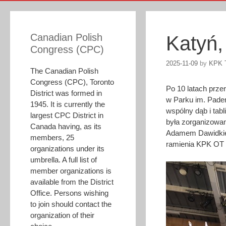
Canadian Polish
Katyń,
Congress (CPC)
2025-11-09
by
KPK T
The Canadian Polish
Congress (CPC), Toronto
Po 10 latach prze
District was formed in
w Parku im. Pader
1945. It is currently the
wspólny dąb i ta
largest CPC District in
była zorganizowa
Canada having, as its
Adamem Dawidkie
members, 25
ramienia KPK OT u
organizations under its
umbrella. A full list of
member organizations is
available from the District
Office. Persons wishing
to join should contact the
organization of their