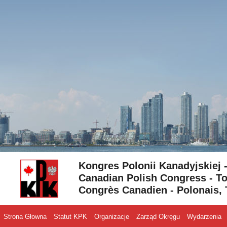
Skip to content
Kongres Polonii Kanadyjskiej 
Canadian Polish Congress - To
Congrès Canadien - Polonais, 
Strona Głowna
Statut KPK
Organizacje
Zarząd Okręgu
Wydarzenia