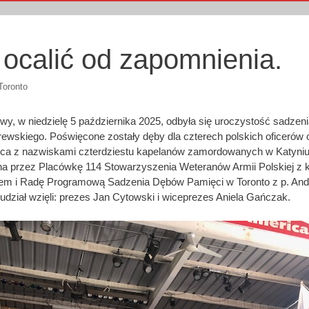
 ocalić od zapomnienia.
oronto
rwy, w niedzielę 5 października 2025, odbyła się uroczystość sadze
ewskiego. Poświęcone zostały dęby dla czterech polskich oficerów 
blica z nazwiskami czterdziestu kapelanów zamordowanych w Katyni
na przez Placówkę 114 Stowarzyszenia Weteranów Armii Polskiej 
m i Radę Programową Sadzenia Dębów Pamięci w Toronto z p. And
dział wzięli: prezes Jan Cytowski i wiceprezes Aniela Gańczak.