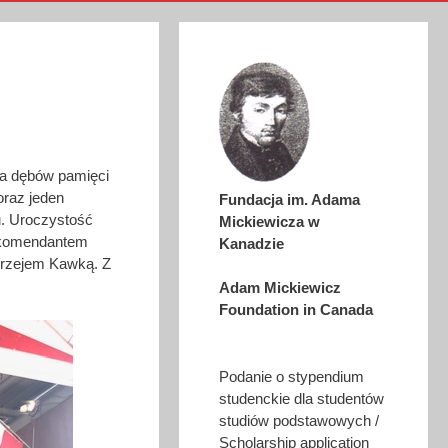
nia dębów pamięci
oraz jeden
Fundacja im. Adama
u. Uroczystość
Mickiewicza w
z komendantem
Kanadzie
rzejem Kawką. Z
Adam Mickiewicz
Foundation in Canada
Podanie o stypendium
studenckie dla studentów
studiów podstawowych /
Scholarship application