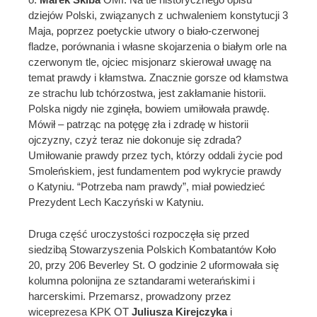
dziejów Polski, związanych z uchwaleniem konstytucji 3
Maja, poprzez poetyckie utwory o biało-czerwonej
fladze, porównania i własne skojarzenia o białym orle na
czerwonym tle, ojciec misjonarz skierował uwagę na
temat prawdy i kłamstwa. Znacznie gorsze od kłamstwa
ze strachu lub tchórzostwa, jest zakłamanie historii.
Polska nigdy nie zginęła, bowiem umiłowała prawdę.
Mówił – patrząc na potęgę zła i zdradę w historii
ojczyzny, czyż teraz nie dokonuje się zdrada?
Umiłowanie prawdy przez tych, którzy oddali życie pod
Smoleńskiem, jest fundamentem pod wykrycie prawdy
o Katyniu. “Potrzeba nam prawdy”, miał powiedzieć
Prezydent Lech Kaczyński w Katyniu.
Druga część uroczystości rozpoczęła się przed
siedzibą Stowarzyszenia Polskich Kombatantów Koło
20, przy 206 Beverley St. O godzinie 2 uformowała się
kolumna polonijna ze sztandarami weterańskimi i
harcerskimi. Przemarsz, prowadzony przez
wiceprezesa KPK OT
Juliusza Kirejczyka
i