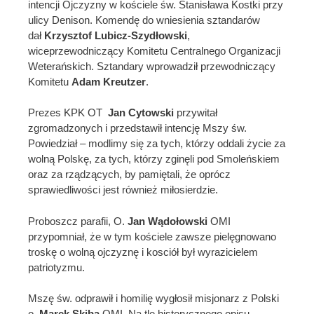
intencji Ojczyzny w kościele św. Stanisława Kostki przy
ulicy Denison. Komendę do wniesienia sztandarów
dał
Krzysztof Lubicz-Szydłowski
,
wiceprzewodniczący Komitetu Centralnego Organizacji
Weterańskich. Sztandary wprowadził przewodniczący
Komitetu
Adam Kreutzer
.
Prezes KPK OT
Jan Cytowski
przywitał
zgromadzonych i przedstawił intencję Mszy św.
Powiedział – modlimy się za tych, którzy oddali życie za
wolną Polskę, za tych, którzy zginęli pod Smoleńskiem
oraz za rządzących, by pamiętali, że oprócz
sprawiedliwości jest również miłosierdzie.
Proboszcz parafii, O.
Jan Wądołowski
OMI
przypomniał, że w tym kościele zawsze pielęgnowano
troskę o wolną ojczyznę i kosciół był wyrazicielem
patriotyzmu.
Mszę św. odprawił i homilię wygłosił misjonarz z Polski
o.
Marek Skiba
OMI. Na tle historycznego opisu