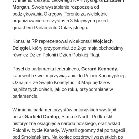
W imieniu Zarządu Głównego KPK wystąpiła
Elizabeth
Morgan
. Swoje wystąpienie rozpoczęła od
podziękowania Okręgowi Toronto za wieloletnie
organizowanie uroczystości 3-Majowych przed
gmachem Parlamentu Ontaryjskiego.
Konsulat RP reprezentował wicekonsul
Wojciech
Dzięgiel
, który przypomniał, że 2-go maja obchodzimy
również Dzień Polonii i Dzień Polskiej Flagi.
Poseł do parlamentu federalnego,
Gerard Kennedy
,
zapewnił o swoim przywiązaniu do Polonii Kanadyjskiej.
Oznajmił, że Święto Konstytucji 3 Maja będzie w
najbliższych dniach, jak co roku, przypomniane w
parlamencie.
W imieniu parlamentarzystów ontaryjskich wystąpił
poseł
Garfield Dunlop
, Simcoe North. Podkreślił
historyczne osiągnięcia narodu polskiego, oraz wkład
Polonii w życie Kanady. Wyraził ogromny żal po tragedii
pod Smoleńskiem. Na koniec pozdrowił wszystkich po