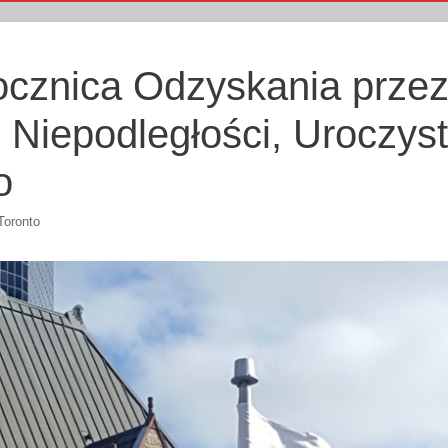
cznica Odzyskania prze
 Niepodległości, Uroczys
o
oronto