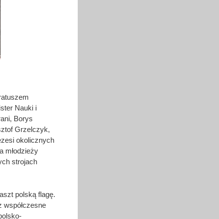
 ratuszem
ster Nauki i
rani, Borys
ztof Grzelczyk,
zesi okolicznych
pa młodzieży
ych strojach
szt polską flagę.
az współczesne
polsko-