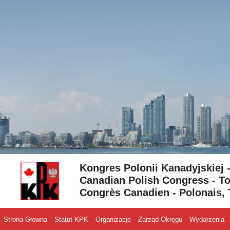
Skip to content
Kongres Polonii Kanadyjskiej 
Canadian Polish Congress - To
Congrès Canadien - Polonais, 
Strona Głowna
Statut KPK
Organizacje
Zarząd Okręgu
Wydarzenia