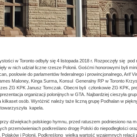
stości w Toronto odbyły się 4 listopada 2018 r. Rozpoczęły się pod
ły w nich udział liczne rzesze Polonii. Gośćmi honorowymi byli mini
an, posłowie do parlamentów federalnego i prowincjonalnego, Arif Vi
ames Maloney, Kinga Surma, Konsul Generalny RP w Toronto Krzys
zes ZG KPK Janusz Tomczak. Obecni byli członkowie ZG KPK, pre
eprezentacja organizacji polonijnych w GTA. Najbardziej cieszyła gru
ca kilkaset osób. Wyróżnić należy taże liczną grupę Podhalan w piękn
 towarzyszyła kapela.
 przy dźwiękach polskiego hymnu, przed ratuszem podniesiono na ma
ych przemówieniach podkreślano drogę Polski do niepodległości or
i, Polaków i Polonii. Podkreślono wielką wartość wzajemnych relacji 