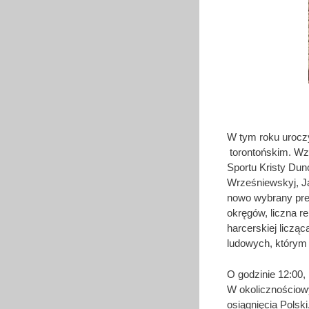
W tym roku uroczy
torontońskim. Wzię
Sportu Kristy Dunc
Wrześniewskyj, J
nowo wybrany pre
okręgów, liczna r
harcerskiej liczą
ludowych, którym
O godzinie 12:00,
W okolicznościow
osiągnięcia Polsk