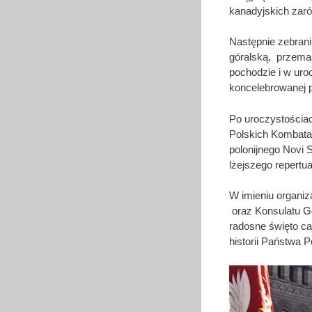
kanadyjskich zaró
Następnie zebrani
góralską, przema
pochodzie i w uro
koncelebrowanej p
Po uroczystościac
Polskich Kombata
polonijnego Novi S
lżejszego repertua
W imieniu organi
oraz Konsulatu G
radosne święto cał
historii Państwa P