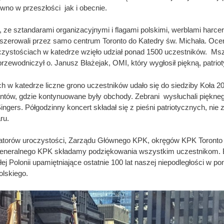
wno w przeszłości jak i obecnie.
, ze sztandarami organizacyjnymi i flagami polskimi, werblami harcer
szerowali przez samo centrum Toronto do Katedry św. Michała. Oce
czystościach w katedrze wzięło udział ponad 1500 uczestników. Ms
rzewodniczył o. Janusz Błażejak, OMI, który wygłosił piękną, patriot
h w katedrze liczne grono uczestników udało się do siedziby Koła 
ntów, gdzie kontynuowane były obchody. Zebrani wysłuchali piękne
ingers. Półgodzinny koncert składał się z pieśni patriotycznych, nie 
ru.
zatorów uroczystości, Zarządu Głównego KPK, okręgów KPK Toronto 
eneralnego KPK składamy podziękowania wszystkim uczestnikom. By
ej Polonii upamiętniające ostatnie 100 lat naszej niepodległości w pon
olskiego.