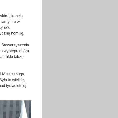
skimi, kapelą
niamy, że w
zy św.
yczną homilię.
20 Stowarzyszenia
go występu chóru
zabrakło także
i Mississauga
ło to wielkie,
ad tysiącletniej