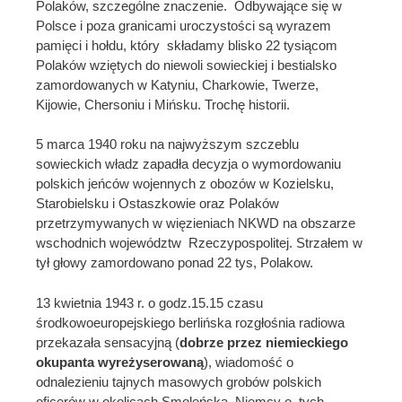
Polaków, szczególne znaczenie. Odbywające się w
Polsce i poza granicami uroczystości są wyrazem
pamięci i hołdu, który składamy blisko 22 tysiącom
Polaków wziętych do niewoli sowieckiej i bestialsko
zamordowanych w Katyniu, Charkowie, Twerze,
Kijowie, Chersoniu i Mińsku. Trochę historii.
5 marca 1940 roku na najwyższym szczeblu
sowieckich władz zapadła decyzja o wymordowaniu
polskich jeńców wojennych z obozów w Kozielsku,
Starobielsku i Ostaszkowie oraz Polaków
przetrzymywanych w więzieniach NKWD na obszarze
wschodnich województw Rzeczypospolitej. Strzałem w
tył głowy zamordowano ponad 22 tys, Polakow.
13 kwietnia 1943 r. o godz.15.15 czasu
środkowoeuropejskiego berlińska rozgłośnia radiowa
przekazała sensacyjną (
dobrze przez niemieckiego
okupanta wyreżyserowaną
), wiadomość o
odnalezieniu tajnych masowych grobów polskich
oficerów w okolicach Smoleńska. Niemcy o tych