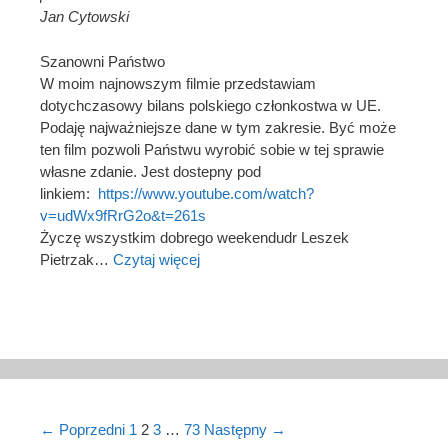
Jan Cytowski
Szanowni Państwo
W moim najnowszym filmie przedstawiam
dotychczasowy bilans polskiego członkostwa w UE.
Podaję najważniejsze dane w tym zakresie. Być może
ten film pozwoli Państwu wyrobić sobie w tej sprawie
własne zdanie. Jest dostepny pod
linkiem:
https://www.youtube.com/watch?
v=udWx9fRrG2o&t=261s
Życzę wszystkim dobrego weekendudr Leszek
Pietrzak…
Czytaj więcej
Post navigation
← Poprzedni
1
2
3
…
73
Następny →