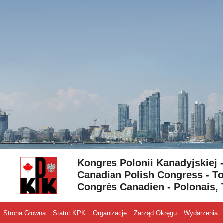
Skip to content
Kongres Polonii Kanadyjskiej 
Canadian Polish Congress - To
Congrès Canadien - Polonais, 
Strona Głowna
Statut KPK
Organizacje
Zarząd Okręgu
Wydarzenia