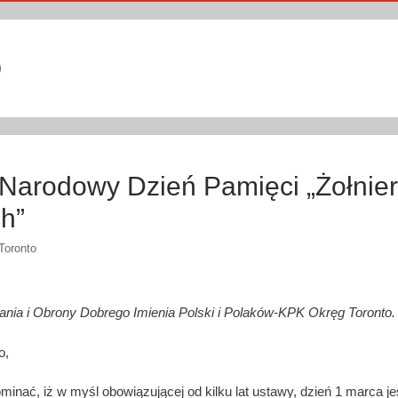
9
Narodowy Dzień Pamięci „Żołnie
h”
Toronto
nia i Obrony Dobrego Imienia Polski i Polaków-KPK Okręg Toronto.
o,
inać, iż w myśl obowiązującej od kilku lat ustawy, dzień 1 marca je