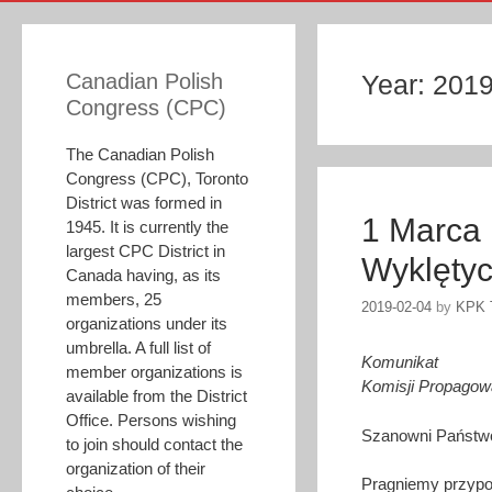
Canadian Polish
Year:
201
Congress (CPC)
The Canadian Polish
Congress (CPC), Toronto
District was formed in
1 Marca 
1945. It is currently the
largest CPC District in
Wyklętyc
Canada having, as its
members, 25
2019-02-04
by
KPK 
organizations under its
umbrella. A full list of
Komunikat
member organizations is
Komisji Propagowa
available from the District
Office. Persons wishing
Szanowni Państw
to join should contact the
organization of their
Pragniemy przypom