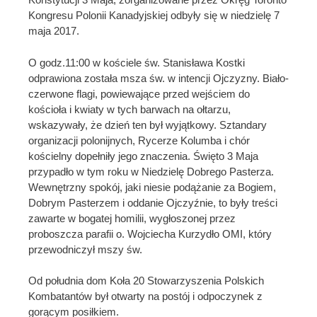
Kongresu Polonii Kanadyjskiej odbyły się w niedzielę 7
maja 2017.
O godz.11:00 w kościele św. Stanisława Kostki
odprawiona została msza św. w intencji Ojczyzny. Biało-
czerwone flagi, powiewające przed wejściem do
kościoła i kwiaty w tych barwach na ołtarzu,
wskazywały, że dzień ten był wyjątkowy. Sztandary
organizacji polonijnych, Rycerze Kolumba i chór
kościelny dopełniły jego znaczenia. Święto 3 Maja
przypadło w tym roku w Niedzielę Dobrego Pasterza.
Wewnętrzny spokój, jaki niesie podążanie za Bogiem,
Dobrym Pasterzem i oddanie Ojczyźnie, to były treści
zawarte w bogatej homilii, wygłoszonej przez
proboszcza parafii o. Wojciecha Kurzydło OMI, który
przewodniczył mszy św.
Od południa dom Koła 20 Stowarzyszenia Polskich
Kombatantów był otwarty na postój i odpoczynek z
gorącym posiłkiem.