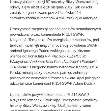
Uroczystości z okazji 97 rocznicy Bitwy Warszawskiej
odbyły się w niedzielę 20 sierpnia 2017 i jak co roku
zostały zorganizowane przez Placówkę 114
Stowarzyszenia Weteranów Armii Polskiej w Ameryce.
Uroczystość rozpoczął pochód pocztów sztandarowych
prowadzony przez komendanta Pl 114 SWAP,
Krzysztofa Tomczaka. Po przeglądzie sztandarów, pod
tablicami upamiętniającymi rocznicę powstania SWAP i
śmierci Ignacego Paderewskiego zostały złożone
wieńce od: konsulatu RP,
Placówki 621 RCL im
.
Władysława Andersa, Koła Pań „Nadzieja” i Placówki
114 SWAP.
Odegrano hymny narodowe Kanady, USA i
Polski, minutą ciszy uczczono pamięć żołnierzy
poległych na wszystkich frontach świata. Apel poległych
odczytał wice komendant Pl114 SWAP Adam Dudzik.
Uczestników przywitał komendant Pl. 114 SWAP,
Krzysztof Tomczak. Otwierając uroczystość przybliżył
historię Bitwy Warszawskiej. “Dziś jesteśmy winni
weteranom walk o niepodległość najwyższą