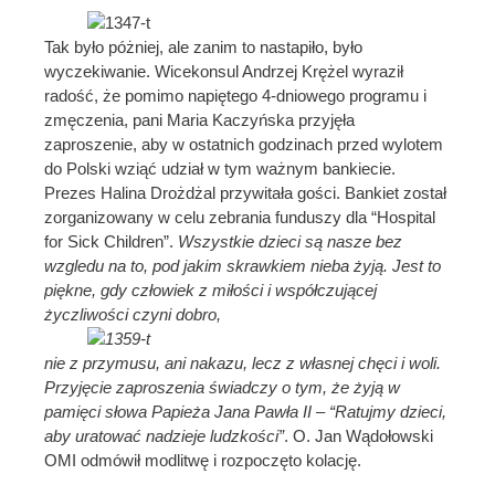
Tak było póżniej, ale zanim to nastapiło, było
wyczekiwanie. Wicekonsul Andrzej Krężel wyraził
radość, że pomimo napiętego 4-dniowego programu i
zmęczenia, pani Maria Kaczyńska przyjęła
zaproszenie, aby w ostatnich godzinach przed wylotem
do Polski wziąć udział w tym ważnym bankiecie.
Prezes Halina Drożdżal przywitała gości. Bankiet został
zorganizowany w celu zebrania funduszy dla “Hospital
for Sick Children”.
Wszystkie dzieci są nasze bez
wzgledu na to, pod jakim skrawkiem nieba żyją. Jest to
piękne, gdy człowiek z miłości i współczującej
życzliwości czyni dobro,
nie z przymusu, ani nakazu, lecz z własnej chęci i woli.
Przyjęcie zaproszenia świadczy o tym, że żyją w
pamięci słowa Papieża Jana Pawła II – “Ratujmy dzieci,
aby uratować nadzieje ludzkości”
. O. Jan Wądołowski
OMI odmówił modlitwę i rozpoczęto kolację.