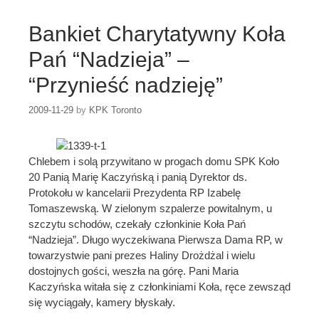
Bankiet Charytatywny Koła
Pań “Nadzieja” –
“Przynieść nadzieję”
2009-11-29
by
KPK Toronto
Chlebem i solą przywitano w progach domu SPK Koło
20 Panią Marię Kaczyńską i panią Dyrektor ds.
Protokołu w kancelarii Prezydenta RP Izabelę
Tomaszewską. W zielonym szpalerze powitalnym, u
szczytu schodów, czekały członkinie Koła Pań
“Nadzieja”. Długo wyczekiwana Pierwsza Dama RP, w
towarzystwie pani prezes Haliny Drożdżal i wielu
dostojnych gości, weszła na górę. Pani Maria
Kaczyńska witała się z członkiniami Koła, ręce zewsząd
się wyciągały, kamery błyskały.