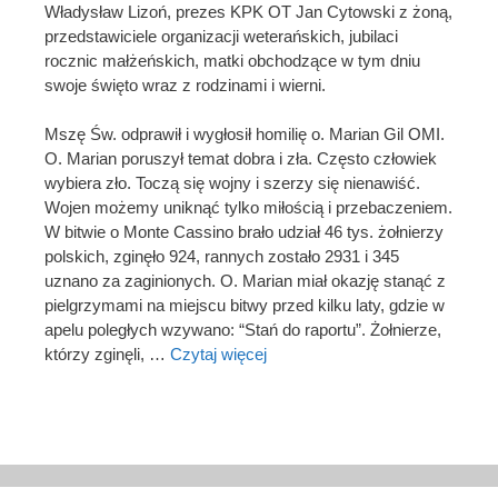
Władysław Lizoń, prezes KPK OT Jan Cytowski z żoną,
przedstawiciele organizacji weterańskich, jubilaci
rocznic małżeńskich, matki obchodzące w tym dniu
swoje święto wraz z rodzinami i wierni.
Mszę Św. odprawił i wygłosił homilię o. Marian Gil OMI.
O. Marian poruszył temat dobra i zła. Często człowiek
wybiera zło. Toczą się wojny i szerzy się nienawiść.
Wojen możemy uniknąć tylko miłością i przebaczeniem.
W bitwie o Monte Cassino brało udział 46 tys. żołnierzy
polskich, zginęło 924, rannych zostało 2931 i 345
uznano za zaginionych. O. Marian miał okazję stanąć z
pielgrzymami na miejscu bitwy przed kilku laty, gdzie w
apelu poległych wzywano: “Stań do raportu”. Żołnierze,
którzy zginęli, …
Czytaj więcej