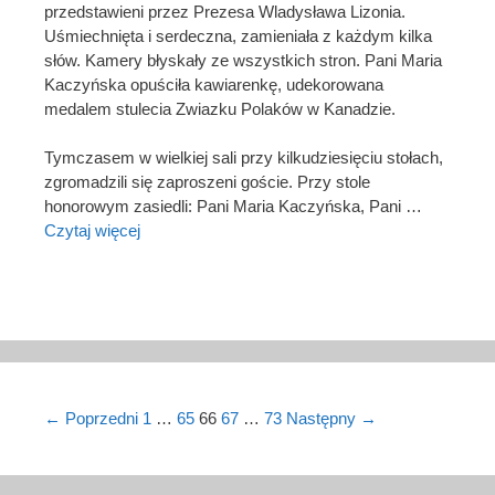
przedstawieni przez Prezesa Wladysława Lizonia.
Uśmiechnięta i serdeczna, zamieniała z każdym kilka
słów. Kamery błyskały ze wszystkich stron. Pani Maria
Kaczyńska opuściła kawiarenkę, udekorowana
medalem stulecia Zwiazku Polaków w Kanadzie.
Tymczasem w wielkiej sali przy kilkudziesięciu stołach,
zgromadzili się zaproszeni goście. Przy stole
honorowym zasiedli: Pani Maria Kaczyńska, Pani …
Czytaj więcej
Post navigation
← Poprzedni
1
…
65
66
67
…
73
Następny →