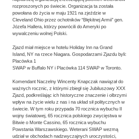
rozproszonych po świecie. Organizacja ta została
powołana do życia w maju 1921 na zjeździe w
Cleveland Ohio przez ochotników “Błękitnej Armii” gen.
Józefa Hallera, którzy powrócili do Ameryki po
wywalczeniu wolnej Polski.
Zjazd miał miejsce w hotelu Holiday Inn na Grand
Island, NY na rzece Niagara. Gospodarzami Zjazdu byli:
Placówka 1
SWAP w Buffalo NY i Placówka 114 SWAP w Toronto.
Komendant Naczelny Wincenty Knapczak nawiązał do
ważnych rocznic, z którymi zbiegł się Jubiluszowy XXX
Zjazd, podkreślając ich historyczne znaczenie i olbrzymi
wpływ na życie wielu z nas i na układ sił politycznych w
świecie. W tym roku przypada 70 rocznica wybuchu II
wojny światowej, 65 rocznica polskiego zwycięstwa w
Bitwie o Monte Cassino, 65 rocznica wybuchu
Powstania Warszawskiego. Weterani SWAP wezmą
udział w obchodach nadzwyczajnych uroczystości,